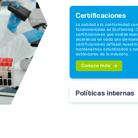
Certificaciones
La calidad y la conformidad con
fundamentales en Biofleming. 
certificaciones que avalan nue
excelencia en cada uno de nues
certificaciones reflejan nuestr
mantenernos actualizados y cum
estándares de la industria.
Conoce más
Políticas internas