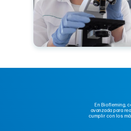
En Biofleming, 
avanzada para rea
cumplir con los má